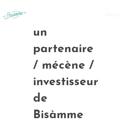
2. devenir
Menu
un
partenaire
/ mécène /
investisseur
de
Bisàmme